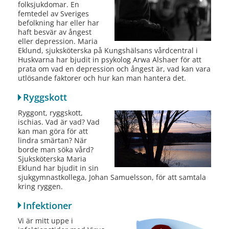
folksjukdomar. En
femtedel av Sveriges
befolkning har eller har
haft besvär av ångest
eller depression. Maria
Eklund, sjuksköterska på Kungshälsans vårdcentral i
Huskvarna har bjudit in psykolog Arwa Alshaer för att
prata om vad en depression och ångest är, vad kan vara
utlösande faktorer och hur kan man hantera det.
Ryggskott
Ryggont, ryggskott,
ischias. Vad är vad? Vad
kan man göra för att
lindra smärtan? När
borde man söka vård?
Sjuksköterska Maria
Eklund har bjudit in sin
sjukgymnastkollega, Johan Samuelsson, för att samtala
kring ryggen.
Infektioner
Vi är mitt uppe i