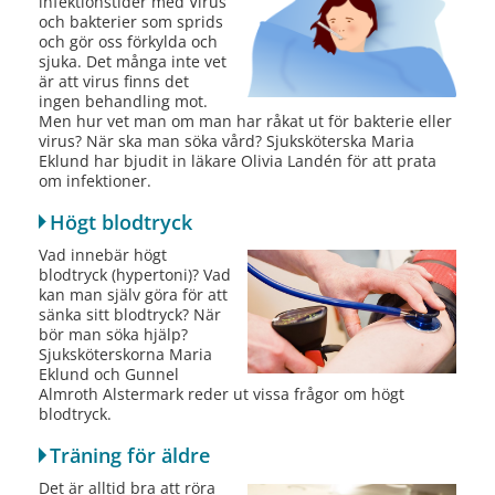
infektionstider med Virus
och bakterier som sprids
och gör oss förkylda och
sjuka. Det många inte vet
är att virus finns det
ingen behandling mot.
Men hur vet man om man har råkat ut för bakterie eller
virus? När ska man söka vård? Sjuksköterska Maria
Eklund har bjudit in läkare Olivia Landén för att prata
om infektioner.
Högt blodtryck
Vad innebär högt
blodtryck (hypertoni)? Vad
kan man själv göra för att
sänka sitt blodtryck? När
bör man söka hjälp?
Sjuksköterskorna Maria
Eklund och Gunnel
Almroth Alstermark reder ut vissa frågor om högt
blodtryck.
Träning för äldre
Det är alltid bra att röra