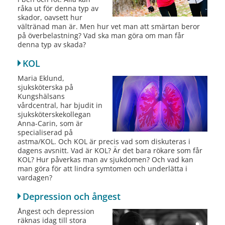
råka ut för denna typ av
skador, oavsett hur
vältränad man är. Men hur vet man att smärtan beror
på överbelastning? Vad ska man göra om man får
denna typ av skada?
KOL
Maria Eklund,
sjuksköterska på
Kungshälsans
vårdcentral, har bjudit in
sjuksköterskekollegan
Anna-Carin, som är
specialiserad på
astma/KOL. Och KOL är precis vad som diskuteras i
dagens avsnitt. Vad är KOL? Är det bara rökare som får
KOL? Hur påverkas man av sjukdomen? Och vad kan
man göra för att lindra symtomen och underlätta i
vardagen?
Depression och ångest
Ångest och depression
räknas idag till stora