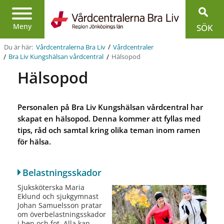
Region
Jönköpings
Meny
SÖK
län
/
Du är här:
Vårdcentralerna Bra Liv
Vårdcentraler
/
/
Hälsopod
Bra Liv Kungshälsan vårdcentral
Hälsopod
Personalen på Bra Liv Kungshälsan vårdcentral har
skapat en hälsopod. Denna kommer att fyllas med
tips, råd och samtal kring olika teman inom ramen
för hälsa.
Belastningsskador
Sjuksköterska Maria
Eklund och sjukgymnast
Johan Samuelsson pratar
om överbelastningsskador
i ben och fot. Alla kan