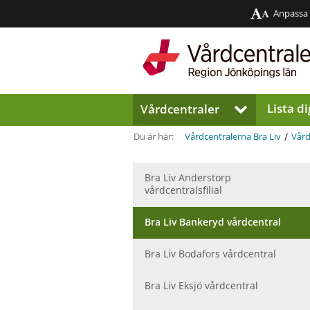
Anpassa
Region
Jönköpings
län
Lista di
Vårdcentraler
V
i
s
/
Du är här:
Vårdcentralerna Bra Liv
Vård
a
u
n
Bra Liv Anderstorp
vårdcentralsfilial
d
e
r
Bra Liv Bankeryd vårdcentral
m
e
Bra Liv Bodafors vårdcentral
n
y
Bra Liv Eksjö vårdcentral
f
ö