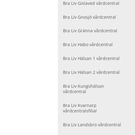
r
Bra Liv Gislaved vårdcentral
V
å
Bra Liv Gnosjö vårdcentral
r
d
Bra Liv Gränna vårdcentral
c
e
Bra Liv Habo vårdcentral
n
t
r
Bra Liv Hälsan 1 vårdcentral
a
l
Bra Liv Hälsan 2 vårdcentral
e
r
Bra Liv Kungshälsan
vårdcentral
Bra Liv Kvarnarp
vårdcentralsfilial
Bra Liv Landsbro vårdcentral