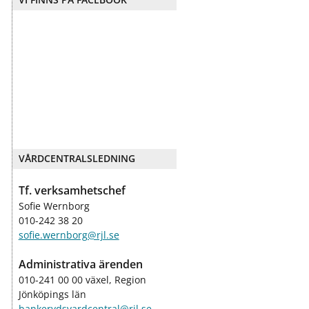
VÅRDCENTRALSLEDNING
Tf. verksamhetschef
Sofie Wernborg
010-242 38 20
sofie.wernborg@rjl.se
Administrativa ärenden
010-241 00 00 växel, Region
Jönköpings län
bankerydsvardcentral@rjl.se