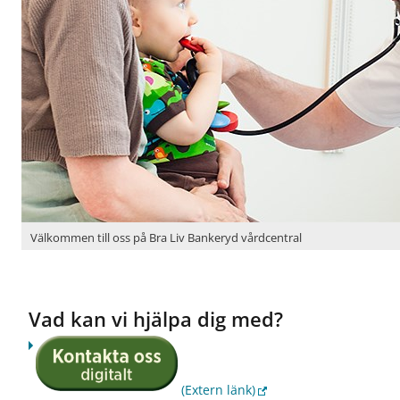
r
U
t
b
u
d
o
c
h
t
j
ä
n
Välkommen till oss på Bra Liv Bankeryd vårdcentral
s
t
e
r
Vad kan vi hjälpa dig med?
(Extern länk)