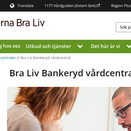
Translate
1177 Vårdguiden
(Extern länk)
Region Plu
g hos oss
Utbud och tjänster
Det här är vi
V
i
s
/
Bra Liv Bankeryd vårdcentral
centraler
a
u
Bra Liv Bankeryd vårdcentr
n
d
e
r
m
e
n
y
f
ö