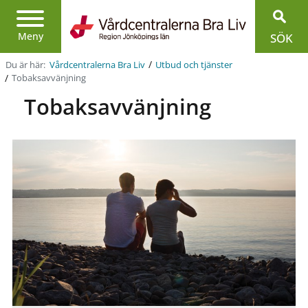
Region
Jönköpings
Meny
SÖK
län
/
Du är här:
Vårdcentralerna Bra Liv
Utbud och tjänster
/
Tobaksavvänjning
Tobaksavvänjning