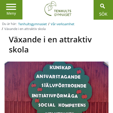
Region
Jönköpings
län
Meny
SÖK
/
Du är här:
Tenhultsgymnasiet
Vår verksamhet
/
Växande i en attraktiv skola
Växande i en attraktiv
skola