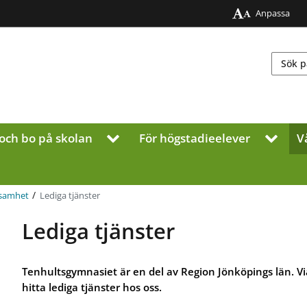
Anpassa
och bo på skolan
För högstadieelever
V
V
V
i
i
s
s
a
a
u
u
/
Lediga tjänster
ksamhet
n
n
d
d
Lediga tjänster
e
e
r
r
m
m
Tenhultsgymnasiet är en del av Region Jönköpings län. 
e
e
hitta lediga tjänster hos oss.
n
n
y
y