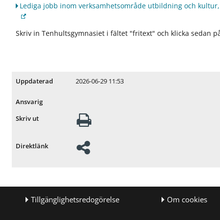
Lediga jobb inom verksamhetsområde utbildning och kultur,
f
f
ö
ö
r
r
Skriv in Tenhultsgymnasiet i fältet "fritext" och klicka sedan p
S
F
t
ö
u
r
d
h
e
ö
2026-06-29 11:53
Uppdaterad
r
g
a
s
Ansvarig
o
t
c
a
Skriv ut
h
d
b
i
o
e
Direktlänk
p
e
å
l
s
e
k
v
o
e
Tillgänglighetsredogörelse
Om cookies
l
r
a