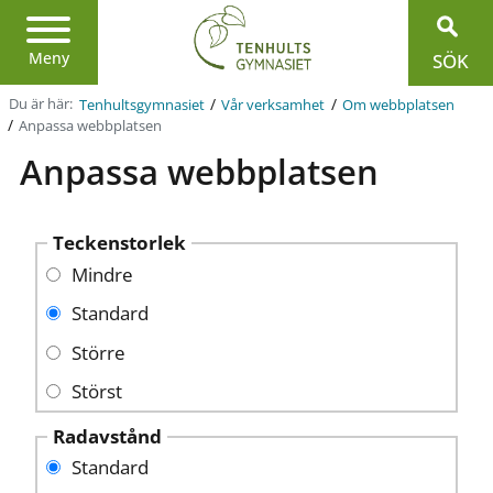
Region
Jönköpings
län
Meny
SÖK
/
/
Du är här:
Tenhultsgymnasiet
Vår verksamhet
Om webbplatsen
/
Anpassa webbplatsen
Anpassa webbplatsen
Teckenstorlek
Mindre
Standard
Större
Störst
Radavstånd
Standard