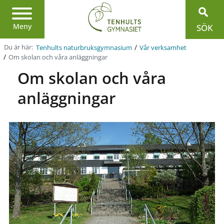
Region
Jönköpings
län
Meny
SÖK
/
Du är här:
Tenhults naturbruksgymnasium
Vår verksamhet
/
Om skolan och våra anläggningar
Om skolan och våra
anläggningar