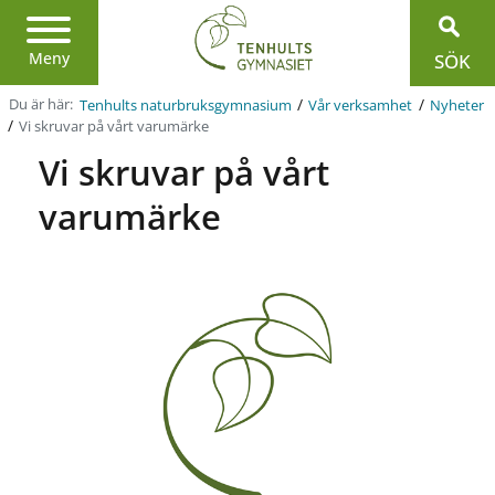
Region
Jönköpings
län
Meny
SÖK
/
/
Du är här:
Tenhults naturbruksgymnasium
Vår verksamhet
Nyheter
/
Vi skruvar på vårt varumärke
Vi skruvar på vårt
varumärke