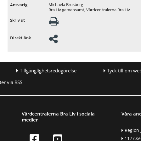
Michaela Brusberg
Ansvarig
Bra Liv gemensamt, Vårdcentralerna Bra Liv
Skriv ut
Direktlänk
Tillgänglighetsredogörelse
Tyck till om we
er via RSS
Vårdcentralerna Bra Liv i sociala
Våra an
medier
Region 
1177.se