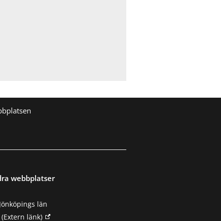
bbplatsen
dra webbplatser
Jönköpings län
(Extern länk)