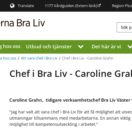
Translate
1177 Vårdguiden
(Extern länk)
Region Plu
g hos oss
Utbud och tjänster
Det här är vi
V
i
s
/
/
Chef i Bra Liv - Caroline Grahn
a hos oss
Att vara chef i Bra Liv
a
u
Chef i Bra Liv - Caroline Gr
n
d
e
r
m
Caroline Grahn, tidigare verksamhetschef Bra Liv Väster
e
n
"Jag har valt att vara chef i Bra Liv för att få möjlighet att utv
y
utmaningar tillsammans med medarbetarna. En annan viktig as
f
möjlighet till kompetensutveckling i arbetet."
ö