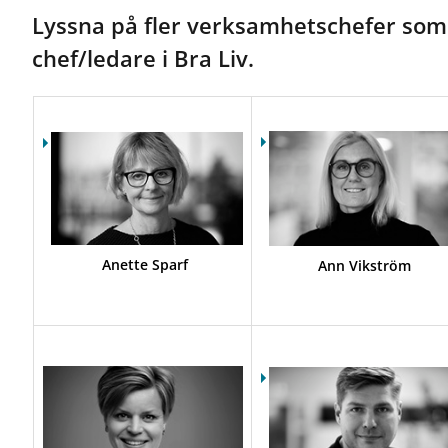
r
Lyssna på fler verksamhetschefer som
U
t
chef/ledare i Bra Liv.
b
u
d
o
c
h
t
j
ä
n
Anette Sparf
Ann Vikström
s
t
e
r