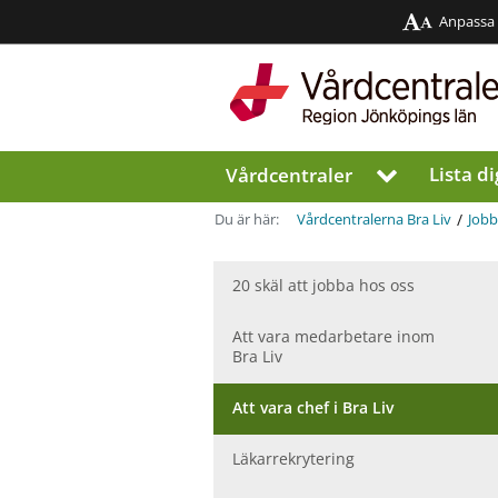
Anpassa
Region
Jönköpings
län
Lista di
Vårdcentraler
V
i
s
/
Du är här:
Vårdcentralerna Bra Liv
Jobb
a
u
n
20 skäl att jobba hos oss
d
e
Att vara medarbetare inom
r
Bra Liv
m
e
Att vara chef i Bra Liv
n
y
Läkarrekrytering
f
ö