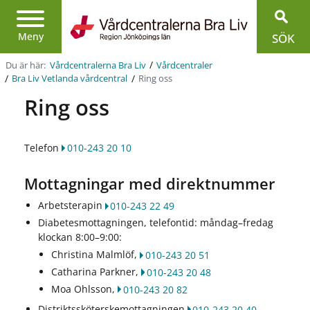
Region
Jönköpings
Meny
SÖK
län
/
Du är här:
Vårdcentralerna Bra Liv
Vårdcentraler
/
/
Ring oss
Bra Liv Vetlanda vårdcentral
Ring oss
Telefon
010-243 20 10
Mottagningar med direktnummer
Arbetsterapin
010-243 22 49
Diabetesmottagningen, telefontid: måndag–fredag
klockan 8:00–9:00:
Christina Malmlöf,
010-243 20 51
Catharina Parkner,
010-243 20 48
Moa Ohlsson,
010-243 20 82
Distriktssköterskemottagningen
010-243 20 40