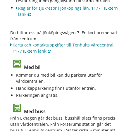
restaurang inom gångavstånd till vårdcentralen.
Regler för sjukresor i Jönköpings län, 1177
(Extern
länk)
Du hittar oss på Jönköpingsvägen 7. En kort promenad
från centrum.
Karta och kontaktuppgifter till Tenhults vårdcentral,
1177
(Extern länk)
Med bil
Kommer du med bil kan du parkera utanför
vårdcentralen.
Handikapparkering finns utanför entrén.
Parkeringen är gratis.
Med buss
Från Ekhagen går det buss, busshållplats finns precis
utan vårdcentralen. Från Forserums station går det
buss till Tenhults centrum. Det tar cirka 5 minuter att