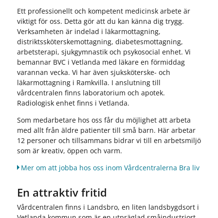
Ett professionellt och kompetent medicinsk arbete är
viktigt för oss. Detta gör att du kan känna dig trygg.
Verksamheten är indelad i läkarmottagning,
distriktssköterskemottagning, diabetesmottagning,
arbetsterapi, sjukgymnastik och psykosocial enhet. Vi
bemannar BVC i Vetlanda med läkare en förmiddag
varannan vecka. Vi har även sjuksköterske- och
läkarmottagning i Ramkvilla. I anslutning till
vårdcentralen finns laboratorium och apotek.
Radiologisk enhet finns i Vetlanda.
Som medarbetare hos oss får du möjlighet att arbeta
med allt från äldre patienter till små barn. Här arbetar
12 personer och tillsammans bidrar vi till en arbetsmiljö
som är kreativ, öppen och varm.
Mer om att jobba hos oss inom Vårdcentralerna Bra liv
En attraktiv fritid
Vårdcentralen finns i Landsbro, en liten landsbygdsort i
Vetlanda kommun som är en utpräglad småindustriort.