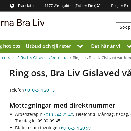
Translate
1177 Vårdguiden
(Extern länk)
Region Plu
g hos oss
Utbud och tjänster
Det här är vi
V
i
s
/
/
Ring oss, Bra Liv Gislaved vårdcen
centraler
Bra Liv Gislaved vårdcentral
a
u
Ring oss, Bra Liv Gislaved v
n
d
e
Telefon
010-244 20 15
r
m
Mottagningar med direktnummer
e
n
Arbetsterapin
, Telefontid: Måndag, tisdag,
010-244 21 40
y
Torsdag kl. 09:00-09:45
f
ö
Diabetesmottagningen
010-244 20 99