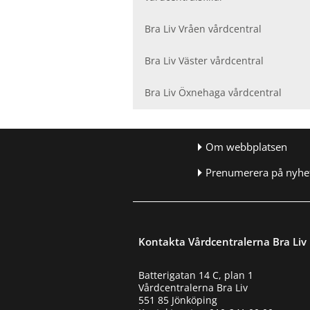
Bra Liv Vråen vårdcentral
Bra Liv Väster vårdcentral
Bra Liv Öxnehaga vårdcentral
Om webbplatsen
Prenumerera på nyhet
Kontakta Vårdcentralerna Bra Liv
Batterigatan 14 C, plan 1
Vårdcentralerna Bra Liv
551 85 Jönköping