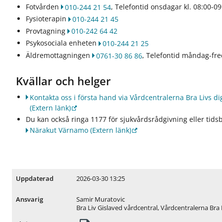
r
Fotvården
, Telefontid onsdagar kl. 08:00-09
010-244 21 54
U
Fysioterapin
010-244 21 45
t
Provtagning
010-242 64 42
b
Psykosociala enheten
010-244 21 25
u
d
Äldremottagningen
, Telefontid måndag-fre
0761-30 86 86
o
c
Kvällar och helger
h
t
Kontakta oss i första hand via Vårdcentralerna Bra Livs di
j
(Extern länk)
ä
Du kan också ringa 1177 för sjukvårdsrådgivning eller tids
n
Närakut Värnamo
(Extern länk)
s
t
e
r
2026-03-30 13:25
Uppdaterad
Samir Muratovic
Ansvarig
Bra Liv Gislaved vårdcentral, Vårdcentralerna Bra 