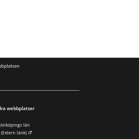
bbplatsen
dra webbplatser
Jönköpings län
(Extern länk)