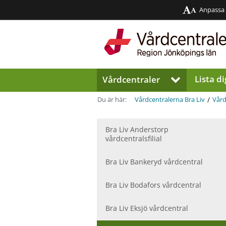
Anpassa
Region
Jönköpings
län
Lista di
Vårdcentraler
V
i
s
/
Du är här:
Vårdcentralerna Bra Liv
Vård
a
u
n
Bra Liv Anderstorp
vårdcentralsfilial
d
e
r
Bra Liv Bankeryd vårdcentral
m
e
Bra Liv Bodafors vårdcentral
n
y
Bra Liv Eksjö vårdcentral
f
ö