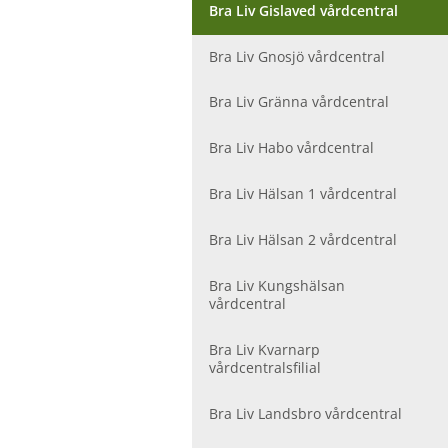
r
Bra Liv Gislaved vårdcentral
V
å
Bra Liv Gnosjö vårdcentral
r
d
Bra Liv Gränna vårdcentral
c
e
Bra Liv Habo vårdcentral
n
t
r
Bra Liv Hälsan 1 vårdcentral
a
l
Bra Liv Hälsan 2 vårdcentral
e
r
Bra Liv Kungshälsan
vårdcentral
Bra Liv Kvarnarp
vårdcentralsfilial
Bra Liv Landsbro vårdcentral