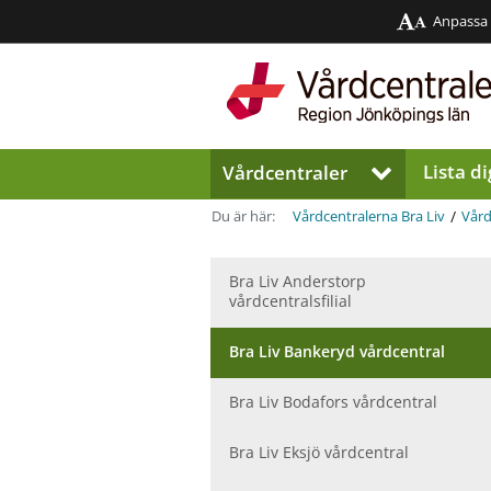
Anpassa
Region
Jönköpings
län
Lista di
Vårdcentraler
V
i
s
/
Du är här:
Vårdcentralerna Bra Liv
Vård
a
u
n
Bra Liv Anderstorp
vårdcentralsfilial
d
e
r
Bra Liv Bankeryd vårdcentral
m
e
Bra Liv Bodafors vårdcentral
n
y
Bra Liv Eksjö vårdcentral
f
ö