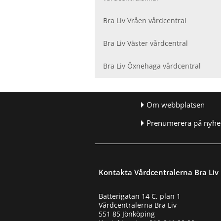
Bra Liv Vråen vårdcentral
Bra Liv Väster vårdcentral
Bra Liv Öxnehaga vårdcentral
Om webbplatsen
Prenumerera på nyhet
Kontakta Vårdcentralerna Bra Liv
Batterigatan 14 C, plan 1
Vårdcentralerna Bra Liv
551 85 Jönköping