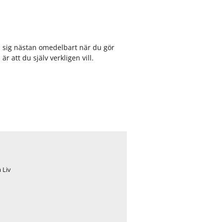
r
r
D
J
e
o
t
b
h
b
ta sig nästan omedelbart när du gör
ä
a
är att du själv verkligen vill.
r
h
ä
o
r
s
v
o
i
s
s
 Liv