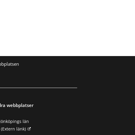
bbplatsen
dra webbplatser
Jönköpings län
(Extern länk)