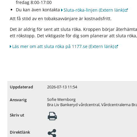
fredag 8:00-17:00
r
U
Du kan även kontakta
Sluta-röka-linjen
(Extern länk)
t
Att få stöd av en tobaksavvänjare är kostnadsfritt.
b
u
Det är aldrig för sent att sluta röka. Kroppen börjar återhäm
d
ett rökstopp. Det viktigaste för dig som planerar att sluta röka, 
o
c
Läs mer om att sluta röka på 1177.se
(Extern länk)
h
t
j
ä
n
s
2026-07-13 11:54
Uppdaterad
t
e
Sofie Wernborg
Ansvarig
r
Bra Liv Bankeryd vårdcentral, Vårdcentralerna Bra
Skriv ut
Direktlänk