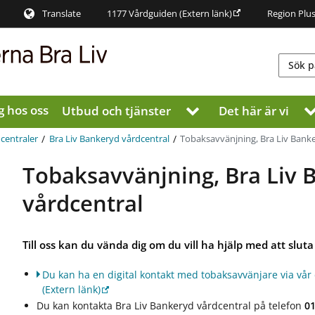
Translate
1177 Vårdguiden
(Extern länk)
Region Plu
g hos oss
Utbud och tjänster
Det här är vi
V
i
s
/
/
Tobaksavvänjning, Bra Liv Bank
centraler
Bra Liv Bankeryd vårdcentral
a
u
Tobaksavvänjning, Bra Liv 
n
d
vårdcentral
e
r
m
Till oss kan du vända dig om du vill ha hjälp med att sluta
e
n
Du kan ha en digital kontakt med tobaksavvänjare via vår 
y
(Extern länk)
f
Du kan kontakta Bra Liv Bankeryd vårdcentral på telefon
01
ö