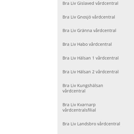
r
Bra Liv Gislaved vårdcentral
V
å
Bra Liv Gnosjö vårdcentral
r
d
Bra Liv Gränna vårdcentral
c
e
Bra Liv Habo vårdcentral
n
t
r
Bra Liv Hälsan 1 vårdcentral
a
l
Bra Liv Hälsan 2 vårdcentral
e
r
Bra Liv Kungshälsan
vårdcentral
Bra Liv Kvarnarp
vårdcentralsfilial
Bra Liv Landsbro vårdcentral