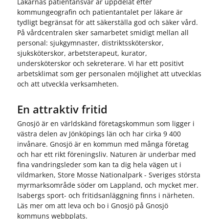
Läkarnas patientansvar är uppdelat efter
kommungeografin och patientantalet per läkare är
tydligt begränsat för att säkerställa god och säker vård.
På vårdcentralen sker samarbetet smidigt mellan all
personal: sjukgymnaster, distriktssköterskor,
sjuksköterskor, arbetsterapeut, kurator,
undersköterskor och sekreterare. Vi har ett positivt
arbetsklimat som ger personalen möjlighet att utvecklas
och att utveckla verksamheten.
En attraktiv fritid
Gnosjö är en världskänd företagskommun som ligger i
västra delen av Jönköpings län och har cirka 9 400
invånare. Gnosjö är en kommun med många företag
och har ett rikt föreningsliv. Naturen är underbar med
fina vandringsleder som kan ta dig hela vägen ut i
vildmarken, Store Mosse Nationalpark - Sveriges största
myrmarksområde söder om Lappland, och mycket mer.
Isabergs sport- och fritidsanläggning finns i närheten.
Läs mer om att leva och bo i Gnosjö på Gnosjö
kommuns webbplats.