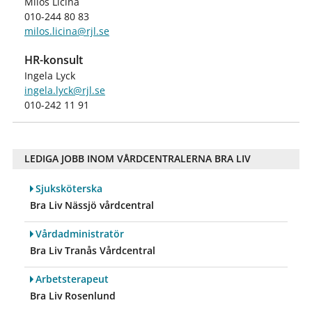
Milos Licina
010-244 80 83
milos.licina@rjl.se
HR-konsult
Ingela Lyck
ingela.lyck@rjl.se
010-242 11 91
LEDIGA JOBB INOM VÅRDCENTRALERNA BRA LIV
Sjuksköterska
Bra Liv Nässjö vårdcentral
Vårdadministratör
Bra Liv Tranås Vårdcentral
Arbetsterapeut
Bra Liv Rosenlund