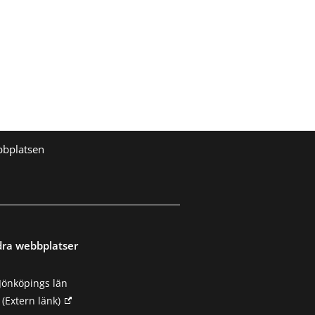
bbplatsen
dra webbplatser
Jönköpings län
(Extern länk)