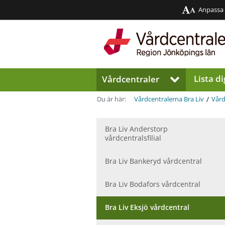
Anpassa
Region
Jönköpings
län
Lista di
Vårdcentraler
V
i
s
/
Du är här:
Vårdcentralerna Bra Liv
Vård
a
u
n
Bra Liv Anderstorp
vårdcentralsfilial
d
e
r
Bra Liv Bankeryd vårdcentral
m
e
Bra Liv Bodafors vårdcentral
n
y
Bra Liv Eksjö vårdcentral
f
ö