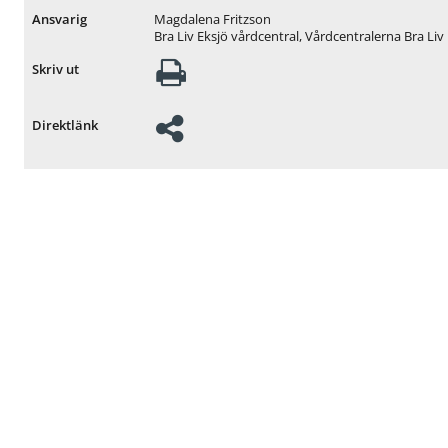
r
Magdalena Fritzson
Ansvarig
U
Bra Liv Eksjö vårdcentral, Vårdcentralerna Bra Liv
t
b
Skriv ut
u
d
Direktlänk
o
c
h
t
j
ä
n
s
t
e
r