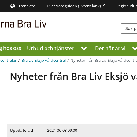
Translate
1177 Vårdguiden
(Extern länk)
Region Plu
g hos oss
Utbud och tjänster
Det här är vi
V
i
s
/
/
Nyheter från Bra Liv Eksjö vårdcentr
centraler
Bra Liv Eksjö vårdcentral
a
u
Nyheter från Bra Liv Eksjö 
n
d
e
r
m
e
n
y
f
2024-06-03 09:00
Uppdaterad
ö