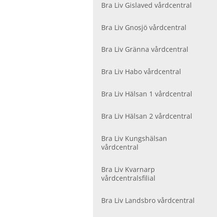
r
Bra Liv Gislaved vårdcentral
V
å
Bra Liv Gnosjö vårdcentral
r
d
Bra Liv Gränna vårdcentral
c
e
Bra Liv Habo vårdcentral
n
t
r
Bra Liv Hälsan 1 vårdcentral
a
l
Bra Liv Hälsan 2 vårdcentral
e
r
Bra Liv Kungshälsan
vårdcentral
Bra Liv Kvarnarp
vårdcentralsfilial
Bra Liv Landsbro vårdcentral