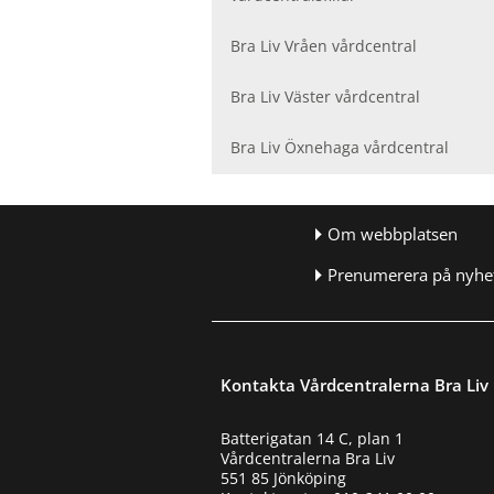
Bra Liv Vråen vårdcentral
Bra Liv Väster vårdcentral
Bra Liv Öxnehaga vårdcentral
Om webbplatsen
Prenumerera på nyhet
Kontakta Vårdcentralerna Bra Liv
Batterigatan 14 C, plan 1
Vårdcentralerna Bra Liv
551 85 Jönköping