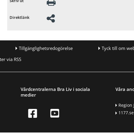
Skriv ut
Direktlänk
Tillgänglighetsredogörelse
Tyck till om we
er via RSS
Vårdcentralerna Bra Liv i sociala
Våra an
medier
Region 
1177.se