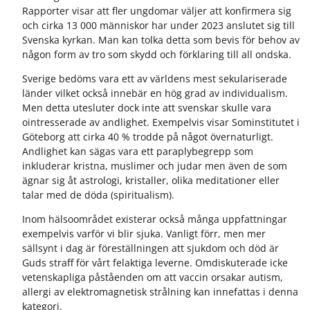
Rapporter visar att fler ungdomar väljer att konfirmera sig
och cirka 13 000 människor har under 2023 anslutet sig till
Svenska kyrkan. Man kan tolka detta som bevis för behov av
någon form av tro som skydd och förklaring till all ondska.
Sverige bedöms vara ett av världens mest sekulariserade
länder vilket också innebär en hög grad av individualism.
Men detta utesluter dock inte att svenskar skulle vara
ointresserade av andlighet. Exempelvis visar Sominstitutet i
Göteborg att cirka 40 % trodde på något övernaturligt.
Andlighet kan sägas vara ett paraplybegrepp som
inkluderar kristna, muslimer och judar men även de som
ägnar sig åt astrologi, kristaller, olika meditationer eller
talar med de döda (spiritualism).
Inom hälsoområdet existerar också många uppfattningar
exempelvis varför vi blir sjuka. Vanligt förr, men mer
sällsynt i dag är föreställningen att sjukdom och död är
Guds straff för vårt felaktiga leverne. Omdiskuterade icke
vetenskapliga påståenden om att vaccin orsakar autism,
allergi av elektromagnetisk strålning kan innefattas i denna
kategori.