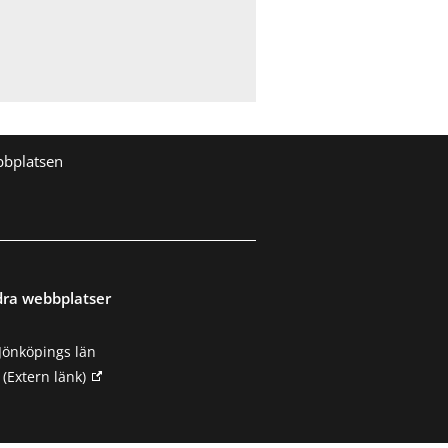
bbplatsen
dra webbplatser
Jönköpings län
(Extern länk)