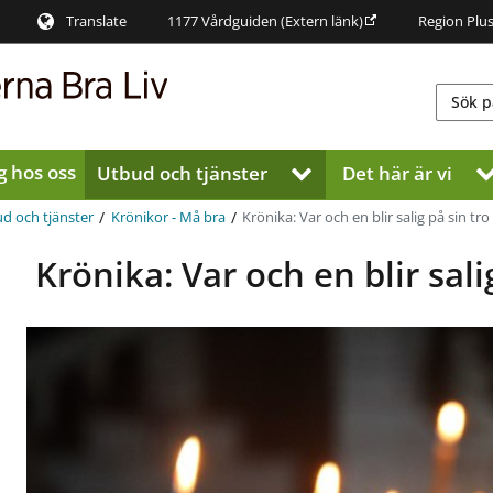
Translate
1177 Vårdguiden
(Extern länk)
Region Plu
g hos oss
Utbud och tjänster
Det här är vi
V
i
s
/
/
Krönika: Var och en blir salig på sin tro
d och tjänster
Krönikor - Må bra
a
u
Krönika: Var och en blir sali
n
d
e
r
m
e
n
y
f
ö