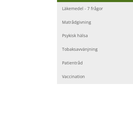
r
V
Läkemedel - 7 frågor
å
r
Matrådgivning
d
c
Psykisk hälsa
e
n
Tobaksavvänjning
t
r
a
Patientråd
l
e
Vaccination
r