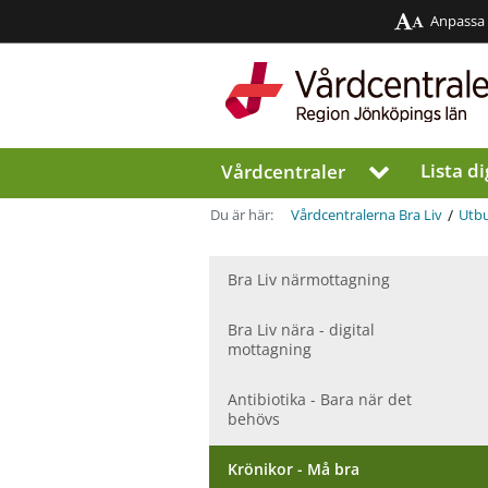
Anpassa
Region
Jönköpings
län
Lista di
Vårdcentraler
V
i
s
/
Du är här:
Vårdcentralerna Bra Liv
Utbu
a
u
n
Bra Liv närmottagning
d
e
Bra Liv nära - digital
r
mottagning
m
e
Antibiotika - Bara när det
n
behövs
y
f
Krönikor - Må bra
ö