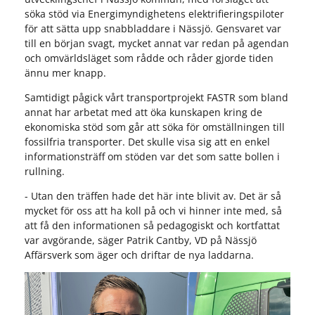
söka stöd via Energimyndighetens elektrifieringspiloter
för att sätta upp snabbladdare i Nässjö. Gensvaret var
till en början svagt, mycket annat var redan på agendan
och omvärldsläget som rådde och råder gjorde tiden
ännu mer knapp.
Samtidigt pågick vårt transportprojekt FASTR som bland
annat har arbetat med att öka kunskapen kring de
ekonomiska stöd som går att söka för omställningen till
fossilfria transporter. Det skulle visa sig att en enkel
informationsträff om stöden var det som satte bollen i
rullning.
- Utan den träffen hade det här inte blivit av. Det är så
mycket för oss att ha koll på och vi hinner inte med, så
att få den informationen så pedagogiskt och kortfattat
var avgörande, säger Patrik Cantby, VD på Nässjö
Affärsverk som äger och driftar de nya laddarna.