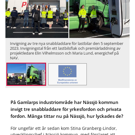
Invigning av tre nya snabbladdare för lastbilar den 5 september
2023. Invigningstal från ett lastbilsflak och premiärladdning av
projektledare Elin Vilhelmsson och Maria Lund, energichef på
NAV.
På Gamlarps industriområde har Nässjö kommun
invigt tre snabbladdare för yrkesfordon och privata
fordon. Många tittar nu på Nässjö, hur lyckades de?
För ungefär ett år sedan kom Stina Granberg-Lindor,
utvecklingschef i Nässjö kommun, med förslaget att