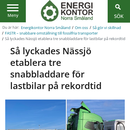
Region
Jönköpings
län
Meny
SÖK
/
/
Du är här:
Energikontor Norra Småland
Om oss
Så gör vi skillnad
/
FASTR – snabbare omställning till fossilfria transporter
/
Så lyckades Nässjö etablera tre snabbladdare för lastbilar på rekordtid
Så lyckades Nässjö
etablera tre
snabbladdare för
lastbilar på rekordtid