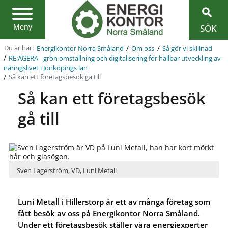
Region
Jönköpings
län
Meny
SÖK
/
/
Du är här:
Energikontor Norra Småland
Om oss
Så gör vi skillnad
/
RE:AGERA - grön omställning och digitalisering för hållbar utveckling av
näringslivet i Jönköpings län
/
Så kan ett företagsbesök gå till
Så kan ett företagsbesök
gå till
Sven Lagerström, VD, Luni Metall
Luni Metall i Hillerstorp är ett av många företag som
fått besök av oss på Energikontor Norra Småland.
Under ett företagsbesök ställer våra energiexperter