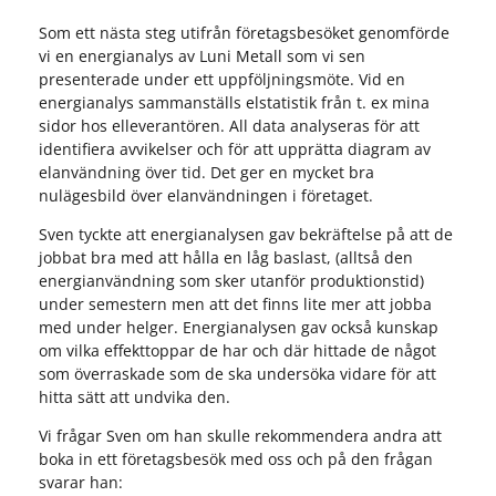
Som ett nästa steg utifrån företagsbesöket genomförde
vi en energianalys av Luni Metall som vi sen
presenterade under ett uppföljningsmöte. Vid en
energianalys sammanställs elstatistik från t. ex mina
sidor hos elleverantören. All data analyseras för att
identifiera avvikelser och för att upprätta diagram av
elanvändning över tid. Det ger en mycket bra
nulägesbild över elanvändningen i företaget.
Sven tyckte att energianalysen gav bekräftelse på att de
jobbat bra med att hålla en låg baslast, (alltså den
energianvändning som sker utanför produktionstid)
under semestern men att det finns lite mer att jobba
med under helger. Energianalysen gav också kunskap
om vilka effekttoppar de har och där hittade de något
som överraskade som de ska undersöka vidare för att
hitta sätt att undvika den.
Vi frågar Sven om han skulle rekommendera andra att
boka in ett företagsbesök med oss och på den frågan
svarar han: