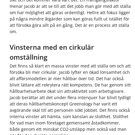
menar Jacob är att se till att det jobb man gör med att ställa
om har möjlighet att göras ordentligt. Hellre att fokus ligger
på några mindre åtgärder som kan göras fullt ut istället för
att försöka göra allt på en gång. Det är en process att ställa
om.
Vinsterna med en cirkulär
omställning
Det finns så klart en massa vinster med att ställa om och att
försöka bli mer cirkulär. Jacob lyfter en ökad lönsamhet och
att affärsmodellen är mer hållbar över tid. Det har också
blivit lättare att rekrytera rätt kompetens. De har genom sitt
hållbarhetsarbete ökat sin attraktivitet som arbetsgivare.
Jacob berättar att det under flera intervjuer har blivit tydligt
att deras hållbarhetskoncept Greenology har varit ett
avgörande skäl till att personen sökt jobbet. Det finns också
interna vinster att hämta, som känslan av stolthet. Stolthet
för vad man inom företaget gemensamt åstadkommer,
både genom ett minskat CO2-utsläpp men också vad man