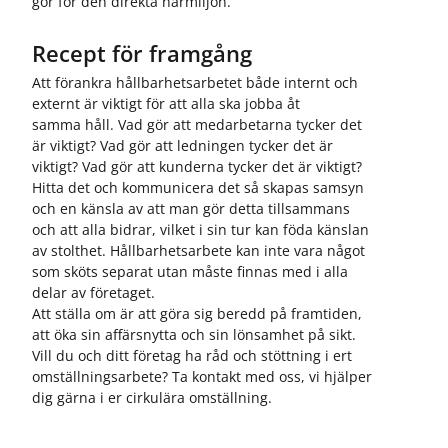
gör för den direkta närmiljön.
Recept för framgång
Att förankra hållbarhetsarbetet både internt och
externt är viktigt för att alla ska jobba åt
samma håll. Vad gör att medarbetarna tycker det
är viktigt? Vad gör att ledningen tycker det är
viktigt? Vad gör att kunderna tycker det är viktigt?
Hitta det och kommunicera det så skapas samsyn
och en känsla av att man gör detta tillsammans
och att alla bidrar, vilket i sin tur kan föda känslan
av stolthet. Hållbarhetsarbete kan inte vara något
som sköts separat utan måste finnas med i alla
delar av företaget.
Att ställa om är att göra sig beredd på framtiden,
att öka sin affärsnytta och sin lönsamhet på sikt.
Vill du och ditt företag ha råd och stöttning i ert
omställningsarbete? Ta kontakt med oss, vi hjälper
dig gärna i er cirkulära omställning.