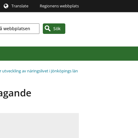
Translate
Regionens webbplats
Sök
r utveckling av näringslivet i Jönköpings län
tagande