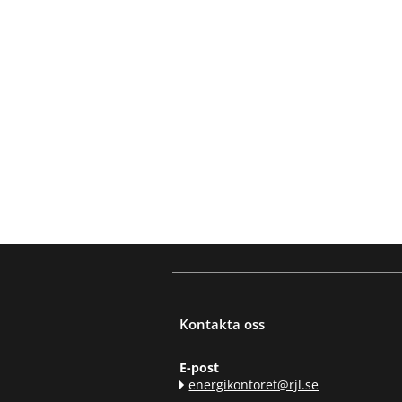
Kontakta oss
E-post
energikontoret@rjl.se