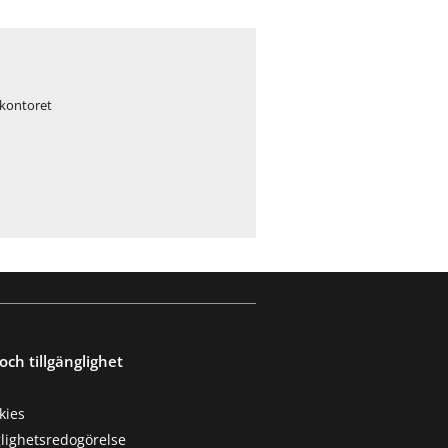
skontoret
och tillgänglighet
kies
glighetsredogörelse