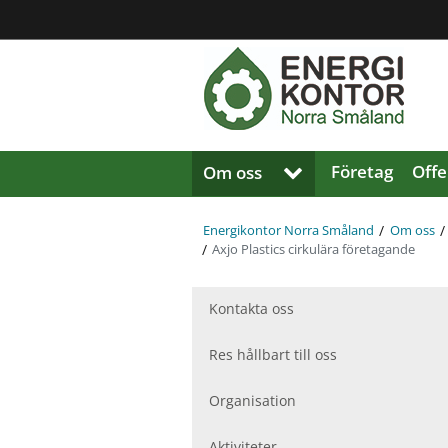
Region
Jönköpings
län
Företag
Offe
Om oss
V
i
s
/
/
a
Energikontor Norra Småland
Om oss
/
Axjo Plastics cirkulära företagande
u
n
d
Kontakta oss
e
r
m
Res hållbart till oss
e
n
Organisation
y
f
Aktiviteter