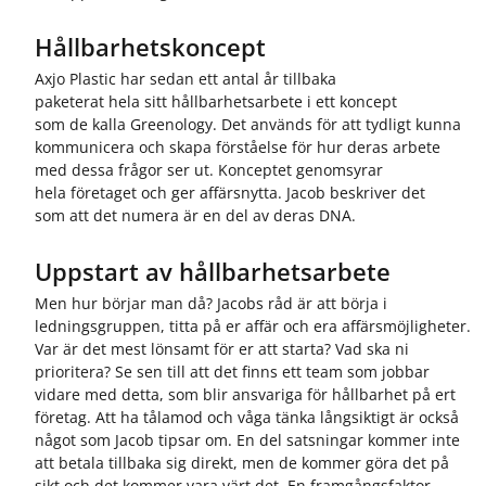
Hållbarhetskoncept
Axjo Plastic har sedan ett antal år tillbaka
paketerat hela sitt hållbarhetsarbete i ett koncept
som de kalla Greenology. Det används för att tydligt kunna
kommunicera och skapa förståelse för hur deras arbete
med dessa frågor ser ut. Konceptet genomsyrar
hela företaget och ger affärsnytta. Jacob beskriver det
som att det numera är en del av deras DNA.
Uppstart av hållbarhetsarbete
Men hur börjar man då? Jacobs råd är att börja i
ledningsgruppen, titta på er affär och era affärsmöjligheter.
Var är det mest lönsamt för er att starta? Vad ska ni
prioritera? Se sen till att det finns ett team som jobbar
vidare med detta, som blir ansvariga för hållbarhet på ert
företag. Att ha tålamod och våga tänka långsiktigt är också
något som Jacob tipsar om. En del satsningar kommer inte
att betala tillbaka sig direkt, men de kommer göra det på
sikt och det kommer vara värt det. En framgångsfaktor