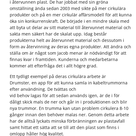
i återvunnen plast. De har jobbat med sin gröna
omställning ända sedan 2003 med sikte på mer cirkulära
produkter och på en mer cirkulär affärsmodell för att kunna
öka sin konkurrenskraft. De började i en mindre skala med
att byta ut delar av sitt material till återvunnet material och
sakta men säkert har de skalat upp. Idag består
produkterna helt av återvunnet material och dessutom i
form av återvinning av deras egna produkter. Att ändra och
ställa om är något som Jacob menar är nödvändigt för att
finnas kvar i framtiden. Kunderna och medarbetarna
kommer att efterfråga det i allt högre grad.
Ett tydligt exempel på deras cirkulära arbete är
Drumster, en app för att kunna samla in kabeltrummorna
efter användning. De tvättas och
vid behov lagas för att sedan används igen, är de i för
dåligt skick mals de ner och går in i produktionen och blir
nya trummor. En trumma kan utan problem cirkulera 8-10
gånger innan den behöver malas ner. Genom detta arbete
har de alltså lyckats minska förbränningen av plastavfall
samt hittat ett sätta att se till att den plast som finns i
omlopp håller hög kvalitet.