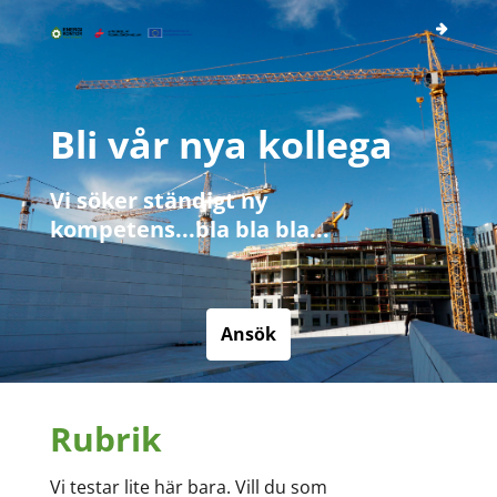
Bli vår nya kollega
Vi söker ständigt ny
kompetens...bla bla bla...
Ansök
Rubrik
Vi testar lite här bara. Vill du som