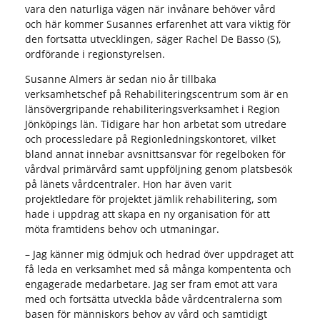
vara den naturliga vägen när invånare behöver vård
och här kommer Susannes erfarenhet att vara viktig för
den fortsatta utvecklingen, säger Rachel De Basso (S),
ordförande i regionstyrelsen.
Susanne Almers är sedan nio år tillbaka
verksamhetschef på Rehabiliteringscentrum som är en
länsövergripande rehabiliteringsverksamhet i Region
Jönköpings län. Tidigare har hon arbetat som utredare
och processledare på Regionledningskontoret, vilket
bland annat innebar avsnittsansvar för regelboken för
vårdval primärvård samt uppföljning genom platsbesök
på länets vårdcentraler. Hon har även varit
projektledare för projektet jämlik rehabilitering, som
hade i uppdrag att skapa en ny organisation för att
möta framtidens behov och utmaningar.
– Jag känner mig ödmjuk och hedrad över uppdraget att
få leda en verksamhet med så många kompententa och
engagerade medarbetare. Jag ser fram emot att vara
med och fortsätta utveckla både vårdcentralerna som
basen för människors behov av vård och samtidigt