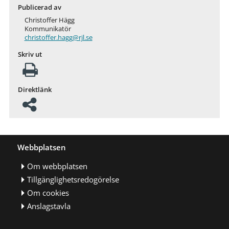
Publicerad av
Christoffer Hägg
Kommunikatör
christoffer.hagg@rjl.se
Skriv ut
Direktlänk
Webbplatsen
Om webbplatsen
Tillgänglighetsredogörelse
Om cookies
Anslagstavla